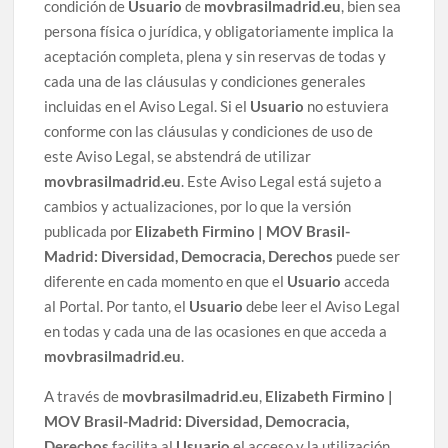
condición de
Usuario
de
movbrasilmadrid.eu
, bien sea
persona física o jurídica, y obligatoriamente implica la
aceptación completa, plena y sin reservas de todas y
cada una de las cláusulas y condiciones generales
incluidas en el Aviso Legal. Si el
Usuario
no estuviera
conforme con las cláusulas y condiciones de uso de
este Aviso Legal, se abstendrá de utilizar
movbrasilmadrid.eu
. Este Aviso Legal está sujeto a
cambios y actualizaciones, por lo que la versión
publicada por
Elizabeth Firmino | MOV Brasil-
Madrid: Diversidad, Democracia, Derechos
puede ser
diferente en cada momento en que el
Usuario
acceda
al Portal. Por tanto, el
Usuario
debe leer el Aviso Legal
en todas y cada una de las ocasiones en que acceda a
movbrasilmadrid.eu
.
A través de
movbrasilmadrid.eu
,
Elizabeth Firmino |
MOV Brasil-Madrid: Diversidad, Democracia,
Derechos
facilita al
Usuario
el acceso y la utilización