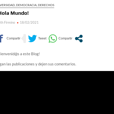
IVERSIDAD, DEMOCRACIA, DERECHOS
Hola Mundo!
th Firmino
18/02/2021
ienvenid@s a este Blog!
gan las publicaciones y dejen sus comentarios.