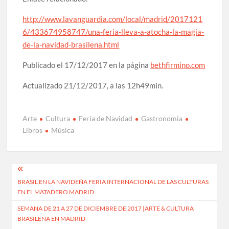
http://www.lavanguardia.com/local/madrid/2017121
6/433674958747/una-feria-lleva-a-atocha-la-magia-
de-la-navidad-brasilena.html
Publicado el 17/12/2017 en la página
bethfirmino.com
Actualizado 21/12/2017, a las 12h49min.
Arte
Cultura
Feria de Navidad
Gastronomia
Libros
Música
Navegación
BRASIL EN LA NAVIDEÑA FERIA INTERNACIONAL DE LAS CULTURAS
de
EN EL MATADERO MADRID
entradas
SEMANA DE 21 A 27 DE DICIEMBRE DE 2017 |ARTE & CULTURA
BRASILEÑA EN MADRID